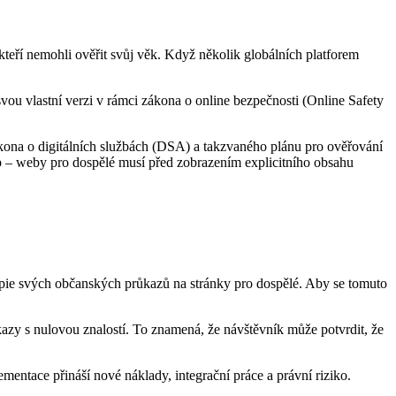
kteří nemohli ověřit svůj věk. Když několik globálních platforem
ou vlastní verzi v rámci zákona o online bezpečnosti (Online Safety
ona o digitálních službách (DSA) a takzvaného plánu pro ověřování
ip – weby pro dospělé musí před zobrazením explicitního obsahu
opie svých občanských průkazů na stránky pro dospělé. Aby se tomuto
zy s nulovou znalostí. To znamená, že návštěvník může potvrdit, že
entace přináší nové náklady, integrační práce a právní riziko.