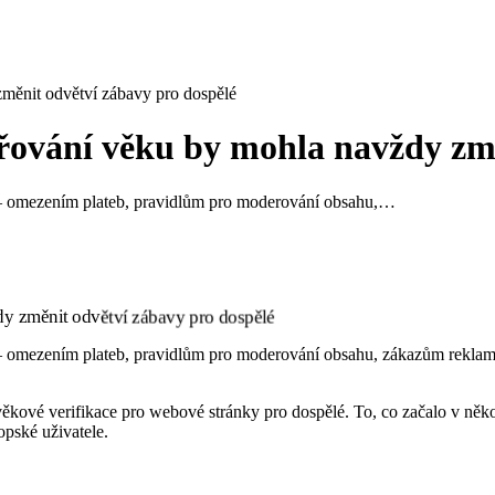
měnit odvětví zábavy pro dospělé
řování věku by mohla navždy změ
 – omezením plateb, pravidlům pro moderování obsahu,…
omezením plateb, pravidlům pro moderování obsahu, zákazům reklamy –,
ěkové verifikace pro webové stránky pro dospělé. To, co začalo v něko
opské uživatele.