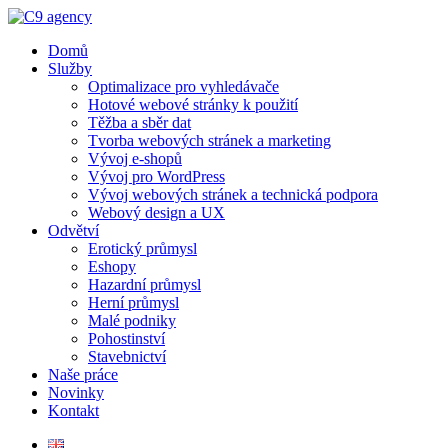
Domů
Služby
Optimalizace pro vyhledávače
Hotové webové stránky k použití
Těžba a sběr dat
Tvorba webových stránek a marketing
Vývoj e-shopů
Vývoj pro WordPress
Vývoj webových stránek a technická podpora
Webový design a UX
Odvětví
Erotický průmysl
Eshopy
Hazardní průmysl
Herní průmysl
Malé podniky
Pohostinství
Stavebnictví
Naše práce
Novinky
Kontakt