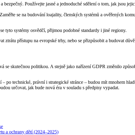
 a bezpečný. Používejte jasné a jednoduché sdělení o tom, jak jsou jej
ti. Zaměřte se na budování loajality, členských systémů a ověřených ko
e tyto systémy osvědčí, přijmou podobné standardy i jiné regiony.
at ztrátu přístupu na evropské trhy, nebo se přizpůsobit a budovat dův
 se skutečnou politikou. A stejně jako nařízení GDPR změnilo způsob, 
ní – po technické, právní i strategické stránce – budou mít mnohem hla
, budou určovat, jak bude nová éra v souladu s předpisy vypadat.
se
netu a ochrany dětí (2024–2025)