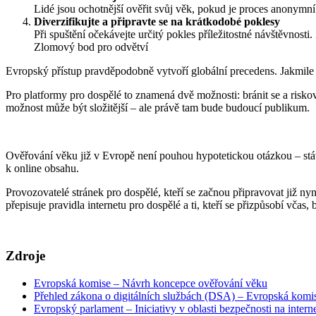
Lidé jsou ochotnější ověřit svůj věk, pokud je proces anonymní
Diverzifikujte a připravte se na krátkodobé poklesy
Při spuštění očekávejte určitý pokles příležitostné návštěvnos
Zlomový bod pro odvětví
Evropský přístup pravděpodobně vytvoří globální precedens. Jakmile s
Pro platformy pro dospělé to znamená dvě možnosti: bránit se a riskov
možnost může být složitější – ale právě tam bude budoucí publikum.
Ověřování věku již v Evropě není pouhou hypotetickou otázkou – stává
k online obsahu.
Provozovatelé stránek pro dospělé, kteří se začnou připravovat již ny
přepisuje pravidla internetu pro dospělé a ti, kteří se přizpůsobí včas
Zdroje
Evropská komise – Návrh koncepce ověřování věku
Přehled zákona o digitálních službách (DSA) – Evropská komi
Evropský parlament – Iniciativy v oblasti bezpečnosti na inter