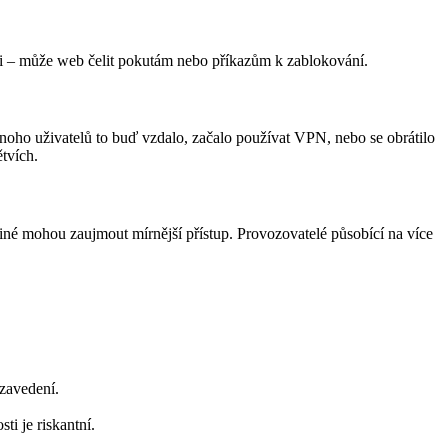
raci – může web čelit pokutám nebo příkazům k zablokování.
noho uživatelů to buď vzdalo, začalo používat VPN, nebo se obrátilo
tvích.
jiné mohou zaujmout mírnější přístup. Provozovatelé působící na více
 zavedení.
ti je riskantní.