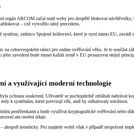
u
ulační orgán ARCOM začal nutit weby pro dospělé blokovat návštěvníky, 
zablokovat – což vytvořilo silný precedens.
 systémy, zatímco Spojené království, které je nyní mimo EU, zavádí sv
 na celoevropském rámci pro online ověřování věku. Je to součást zák
. Po jeho zavedení bude muset každá země v EU prosazovat stejný princ
í a využívající moderní technologie
yla ochrana soukromí. Uživatelé se pochopitelně zdráhali nahrávat k
tedy k systémům, které potvrzují věk, aniž by odhalovaly totožnost.
ními peněženkami a bude využívat kryptografické ověřování nebo důka
arození ani osobní údaje.
alespoň teoreticky. Pro majitele webů však v případě nesprávné implem