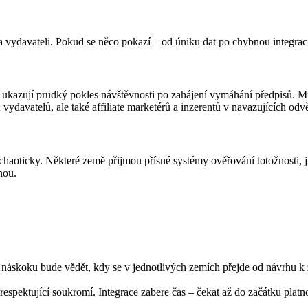
ží na vydavateli. Pokud se něco pokazí – od úniku dat po chybnou integ
 ukazují prudký pokles návštěvnosti po zahájení vymáhání předpisů. M
davatelů, ale také affiliate marketérů a inzerentů v navazujících odvě
chaoticky. Některé země přijmou přísné systémy ověřování totožnosti, 
nou.
 náskoku bude vědět, kdy se v jednotlivých zemích přejde od návrhu k
spektující soukromí. Integrace zabere čas – čekat až do začátku platnos