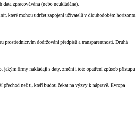
ich data zpracovávána (nebo neukládána).
munit, které mohou udržet zapojení uživatelů v dlouhodobém horizontu.
ěru prostřednictvím dodržování předpisů a transparentnosti. Druhá
jakým firmy nakládají s daty, změní i toto opatření způsob přístupu
dší přechod než ti, kteří budou čekat na výzvy k nápravě. Evropa