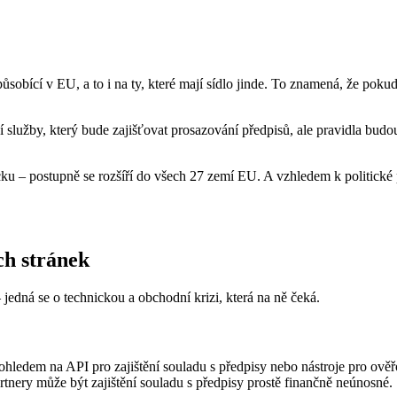
působící v EU, a to i na ty, které mají sídlo jinde. To znamená, že po
lní služby, který bude zajišťovat prosazování předpisů, ale pravidla 
u – postupně se rozšíří do všech 27 zemí EU. A vzhledem k politické 
ch stránek
jedná se o technickou a obchodní krizi, která na ně čeká.
hledem na API pro zajištění souladu s předpisy nebo nástroje pro ověř
artnery může být zajištění souladu s předpisy prostě finančně neúnosné.