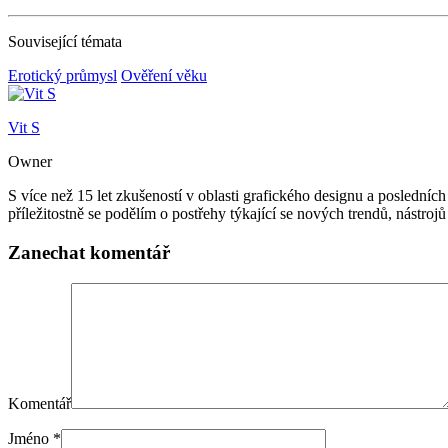
Související témata
Erotický průmysl
Ověření věku
Vit S
Owner
S více než 15 let zkušeností v oblasti grafického designu a posledníc
příležitostně se podělím o postřehy týkající se nových trendů, nástrojů 
Zanechat komentář
Komentář
Jméno *