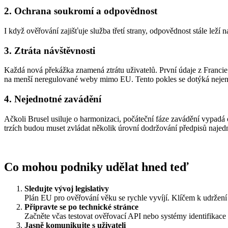
2. Ochrana soukromí a odpovědnost
I když ověřování zajišťuje služba třetí strany, odpovědnost stále le
3. Ztráta návštěvnosti
Každá nová překážka znamená ztrátu uživatelů. První údaje z Francie
na menší neregulované weby mimo EU. Tento pokles se dotýká nejen vy
4. Nejednotné zavádění
Ačkoli Brusel usiluje o harmonizaci, počáteční fáze zavádění vypadá 
trzích budou muset zvládat několik úrovní dodržování předpisů najed
Co mohou podniky udělat hned teď
Sledujte vývoj legislativy
Plán EU pro ověřování věku se rychle vyvíjí. Klíčem k udržení
Připravte se po technické stránce
Začněte včas testovat ověřovací API nebo systémy identifikace re
Jasně komunikujte s uživateli