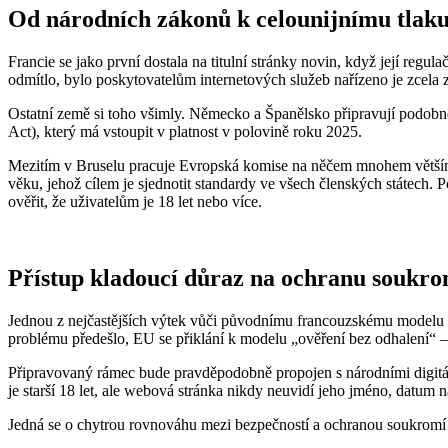
Od národních zákonů k celounijnímu tlak
Francie se jako první dostala na titulní stránky novin, když její reg
odmítlo, bylo poskytovatelům internetových služeb nařízeno je zcela 
Ostatní země si toho všimly. Německo a Španělsko připravují podobné
Act), který má vstoupit v platnost v polovině roku 2025.
Mezitím v Bruselu pracuje Evropská komise na něčem mnohem větším:
věku, jehož cílem je sjednotit standardy ve všech členských státech
ověřit, že uživatelům je 18 let nebo více.
Přístup kladoucí důraz na ochranu soukrom
Jednou z nejčastějších výtek vůči původnímu francouzskému modelu b
problému předešlo, EU se přiklání k modelu „ověření bez odhalení“ – 
Připravovaný rámec bude pravděpodobně propojen s národními digitál
je starší 18 let, ale webová stránka nikdy neuvidí jeho jméno, datum n
Jedná se o chytrou rovnováhu mezi bezpečností a ochranou soukromí – 