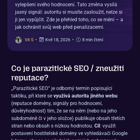
vylepšení svého hodnocení. Tato změna vysílá
jasný signál: autoritu si musíte zasloužit, nelze si
ji jen vypůjčit. Zde je přehled toho, co se mění – a
jak ochránit svůj web před penalizacemi.
Vit S
•
Kvě 18, 2026
•
8 min čtení
Co je parazitické SEO / zneužití
reputace?
„Parazitické SEO“ je odborný termín popisující
taktiku, při které se
využívá autorita jiného webu
(reputace domény, signály pro hodnocení,
důvěryhodnost) tím, že se na něm (nebo na jeho
subdoméně či v jeho složce) publikuje obsah třetích
stran nebo obsah s nízkou hodnotou.
Cíl
: využít
postavení hostitelské domény ve vyhledávači Google