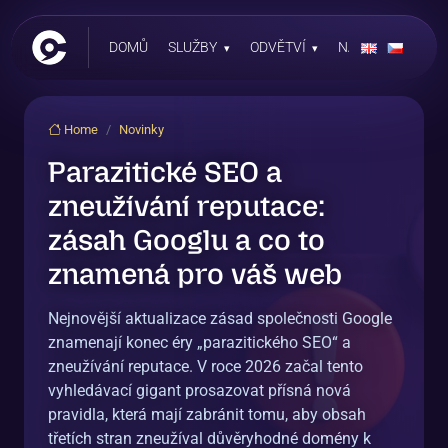
DOMŮ
SLUŽBY
ODVĚTVÍ
NAŠE PRÁCE
Home
Novinky
Parazitické SEO a
zneužívání reputace:
zásah Googlu a co to
znamená pro váš web
Nejnovější aktualizace zásad společnosti Google
znamenají konec éry „parazitického SEO“ a
zneužívání reputace. V roce 2026 začal tento
vyhledávací gigant prosazovat přísná nová
pravidla, která mají zabránit tomu, aby obsah
třetích stran zneužíval důvěryhodné domény k