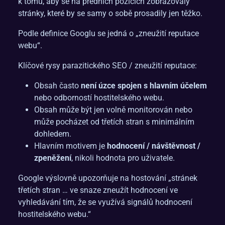
k tomu, aby se na předních pozicích zobrazovaly
stránky, které by se samy o sobě prosadily jen těžko.
Podle definice Googlu se jedná o „zneužití reputace
webu“.
Klíčové rysy parazitického SEO / zneužití reputace:
Obsah často
není úzce spojen s hlavním účelem
nebo odborností hostitelského webu.
Obsah může být jen volně monitorován nebo
může pocházet od třetích stran s minimálním
dohledem.
Hlavním motivem je
hodnocení / návštěvnost /
zpeněžení
, nikoli hodnota pro uživatele.
Google výslovně upozorňuje na hostování „stránek
třetích stran … ve snaze zneužít hodnocení ve
vyhledávání tím, že se využívá signálů hodnocení
hostitelského webu.“