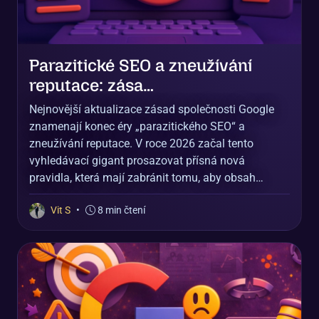
Parazitické SEO a zneužívání
reputace: zása…
Nejnovější aktualizace zásad společnosti Google
znamenají konec éry „parazitického SEO“ a
zneužívání reputace. V roce 2026 začal tento
vyhledávací gigant prosazovat přísná nová
pravidla, která mají zabránit tomu, aby obsah…
Vit S
•
8 min čtení