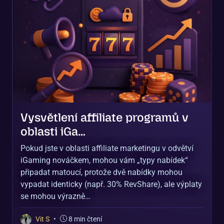
Vysvětlení affiliate programů v
oblasti iGa…
Pokud jste v oblasti affiliate marketingu v odvětví
iGaming nováčkem, mohou vám „typy nabídek“
připadat matoucí, protože dvě nabídky mohou
vypadat identicky (např. 30% RevShare), ale výplaty
se mohou výrazně…
Vit S
•
8 min čtení