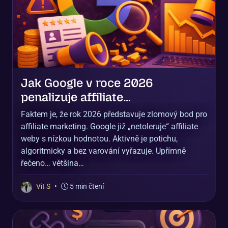
Jak Google v roce 2026
penalizuje affiliate…
Faktem je, že rok 2026 představuje zlomový bod pro
affiliate marketing. Google již „netoleruje“ affiliate
weby s nízkou hodnotou. Aktivně je potichu,
algoritmicky a bez varování vyřazuje. Upřímně
řečeno… většina…
Vit S
•
5 min čtení