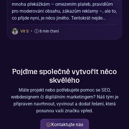
mnoha překážkám – omezením plateb, pravidlům
pro moderování obsahu, zákazům reklamy –, ale to,
co přijde nyní, je něco jiného. Tentokrát nejde…
Vit S
•
8 min čtení
Pojďme společně vytvořit něco
skvělého
Máte projekt nebo potřebujete pomoc se SEO,
webdesignem či digitálním marketingem? Náš tým je
připraven navrhnout, vyvinout a dodat řešení, která
posunou vaši značku vpřed.
Kontaktujte nás