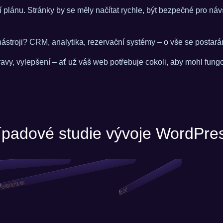
plánu. Stránky by se měly načítat rychle, být bezpečné pro ná
 nástroji? CRM, analytika, rezervační systémy – o vše se posta
vy, vylepšení – ať už váš web potřebuje cokoli, aby mohl fungov
ípadové studie vývoje WordPre