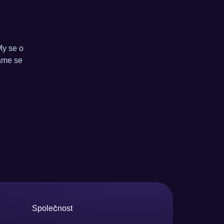
My se o
áme se
Společnost