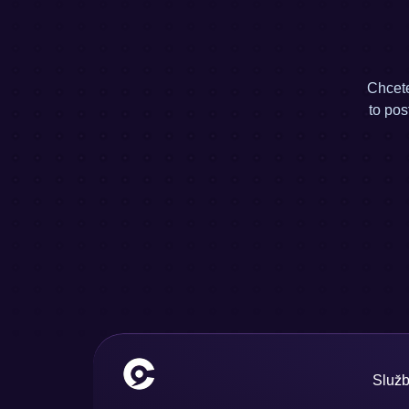
Chcete
to po
Služ